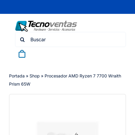
Skip
to
content
Search
for:
Portada
»
Shop
»
Procesador AMD Ryzen 7 7700 Wraith
Prism 65W