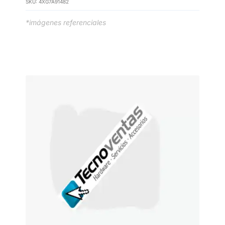
SKU:
4XG7A91482
*imágenes referenciales