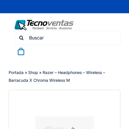
Skip
to
content
Search
for:
Portada
»
Shop
»
Razer – Headphones – Wireless –
Barracuda X Chroma Wireless M