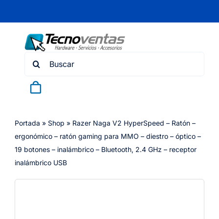
Skip
to
content
Search
for:
Portada
»
Shop
»
Razer Naga V2 HyperSpeed – Ratón –
ergonómico – ratón gaming para MMO – diestro – óptico –
19 botones – inalámbrico – Bluetooth, 2.4 GHz – receptor
inalámbrico USB