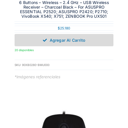
6 Buttons – Wireless – 2.4 GHz – USB Wireless
Receiver – Charcoal Black – For ASUSPRO
ESSENTIAL P2520; ASUSPRO P2420; P2710;
VivoBook X540; X751; ZENBOOK Pro UX501
$
25.180
Agregar Al Carrito
20 disponibles
SKU:
90XB0280-BMU000
*imágenes referenciales