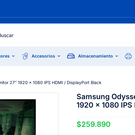
h
ores
Accesorios
Almacenamiento
tor 27″ 1920 x 1080 IPS HDMI / DisplayPort Black
Samsung Odyssey
1920 x 1080 IPS 
$
259.890