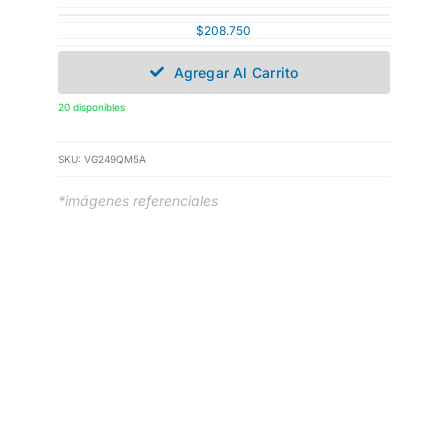
$
208.750
Agregar Al Carrito
20 disponibles
SKU:
VG249QM5A
*imágenes referenciales