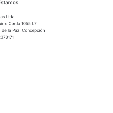
Estamos
as Ltda
irre Cerda 1055 L7
 de la Paz, Concepción
2378171
©