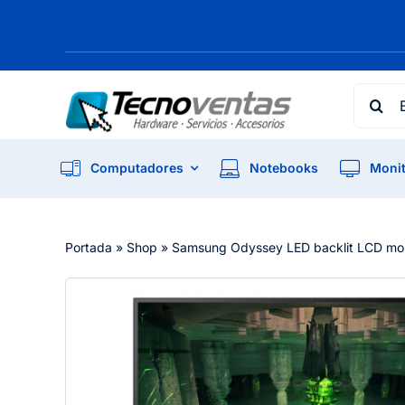
Skip
to
content
Searc
for:
Computadores
Notebooks
Monit
Portada
»
Shop
»
Samsung Odyssey LED backlit LCD moni