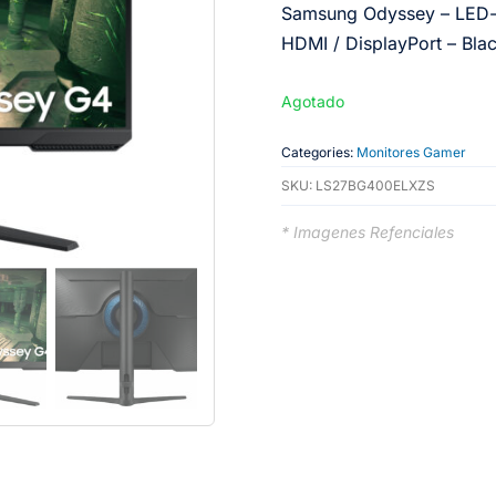
Samsung Odyssey – LED-b
HDMI / DisplayPort – Bla
Agotado
Categories:
Monitores Gamer
SKU:
LS27BG400ELXZS
* Imagenes Refenciales