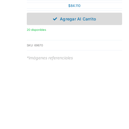
$
84.110
Agregar Al Carrito
20 disponibles
SKU:
69670
*imágenes referenciales