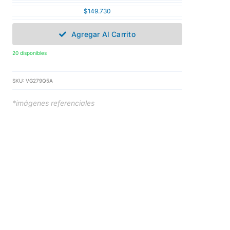
$
149.730
Agregar Al Carrito
20 disponibles
SKU:
VG279Q5A
*imágenes referenciales