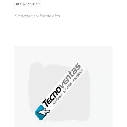
SKU:
U7-Pro-XG-B
*imágenes referenciales