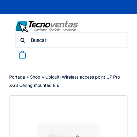
Skip
to
content
Search
for:
Portada
»
Shop
»
Ubiquiti Wireless access point U7 Pro
XGS Ceiling mounted 8 s