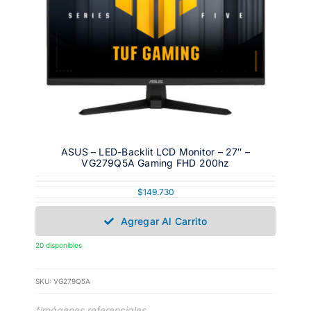
ASUS – LED-Backlit LCD Monitor – 27″ –
VG279Q5A Gaming FHD 200hz
$
149.730
Agregar Al Carrito
20 disponibles
SKU:
VG279Q5A
*imágenes referenciales