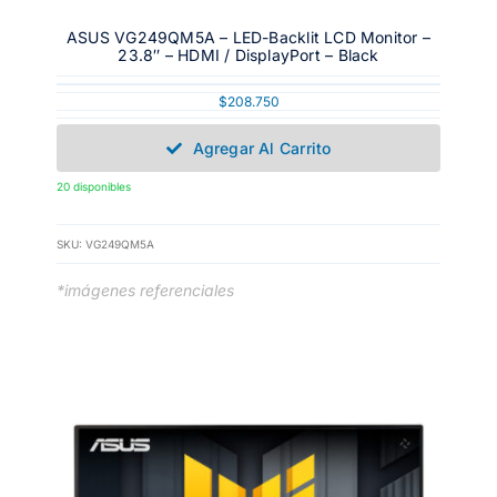
ASUS VG249QM5A – LED-Backlit LCD Monitor –
23.8″ – HDMI / DisplayPort – Black
$
208.750
Agregar Al Carrito
20 disponibles
SKU:
VG249QM5A
*imágenes referenciales