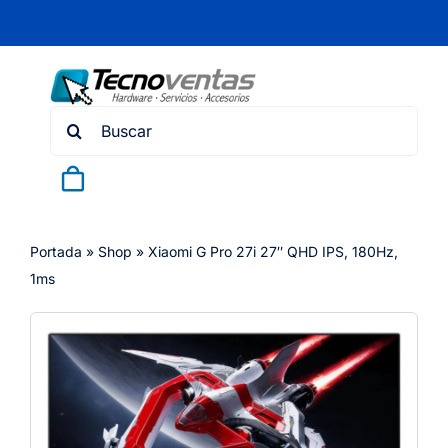
Skip
to
content
Search
for:
Portada
»
Shop
»
Xiaomi G Pro 27i 27″ QHD IPS, 180Hz,
1ms