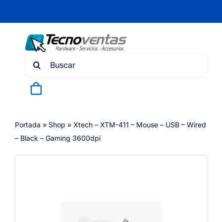
Skip
to
content
Search
for:
Portada
»
Shop
»
Xtech – XTM-411 – Mouse – USB – Wired
– Black – Gaming 3600dpi