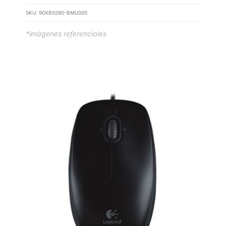
SKU:
90XB0280-BMU000
*imágenes referenciales