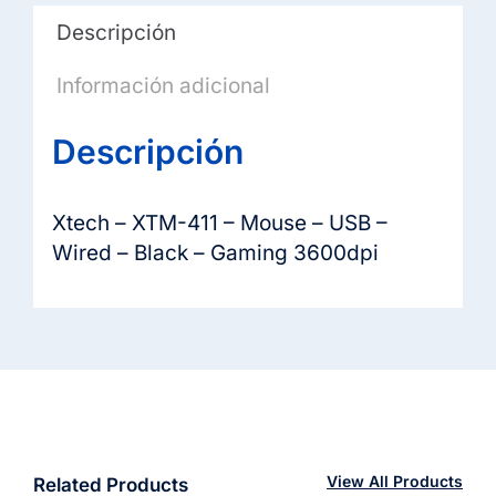
-
Descripción
Gaming
3600dpi
Información adicional
cantidad
Descripción
Xtech – XTM-411 – Mouse – USB –
Wired – Black – Gaming 3600dpi
View All Products
Related Products