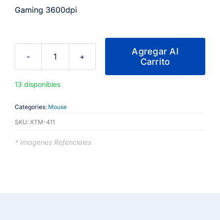
Gaming 3600dpi
Agregar Al
Carrito
Xtech
-
13 disponibles
XTM-
411
Categories:
Mouse
-
SKU:
XTM-411
Mouse
-
* Imagenes Refenciales
USB
-
Wired
-
Black