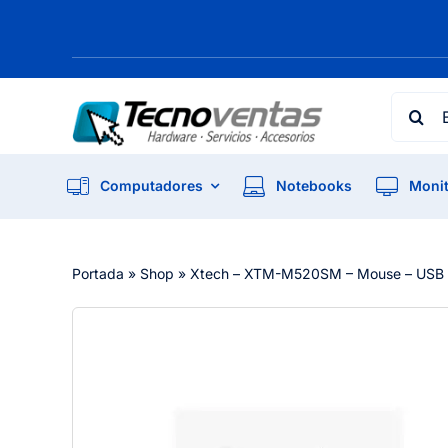
Skip
to
content
Searc
for:
Computadores
Notebooks
Monit
Portada
»
Shop
»
Xtech – XTM-M520SM – Mouse – USB – 