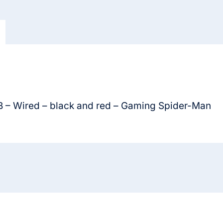
and
red
-
Gaming
Spider-
Man
cantidad
– Wired – black and red – Gaming Spider-Man