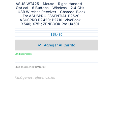
ASUS WT425 – Mouse – Right-Handed –
Optical – 6 Buttons – Wireless – 2.4 GHz
– USB Wireless Receiver – Charcoal Black
– For ASUSPRO ESSENTIAL P2520;
ASUSPRO P2420; P2710; VivoBook
X540; X751; ZENBOOK Pro UX501
$
25.480
Agregar Al Carrito
20 disponibles
SKU:
90XB0280-BMU000
*imágenes referenciales