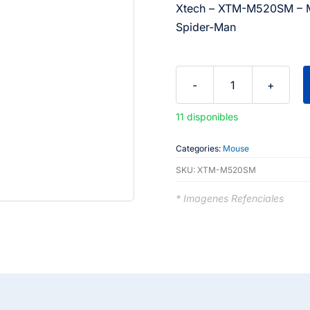
Xtech – XTM-M520SM – M
Spider-Man
Xtech
-
11 disponibles
XTM-
M520SM
Categories:
Mouse
-
SKU:
XTM-M520SM
Mouse
* Imagenes Refenciales
-
USB
-
Wired
-
black