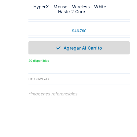
HyperX – Mouse – Wireless – White –
Haste 2 Core
$
46.790
Agregar Al Carrito
20 disponibles
SKU:
8R2E7AA
*imágenes referenciales