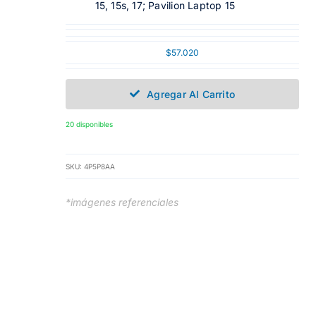
15, 15s, 17; Pavilion Laptop 15
$
57.020
Agregar Al Carrito
20 disponibles
SKU:
4P5P8AA
*imágenes referenciales