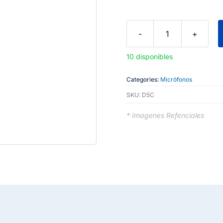
AKG
D5C
10 disponibles
-
Microfono
Categories:
Micrófonos
Dinamico
SKU:
D5C
Vocal
* Imagenes Refenciales
cantidad