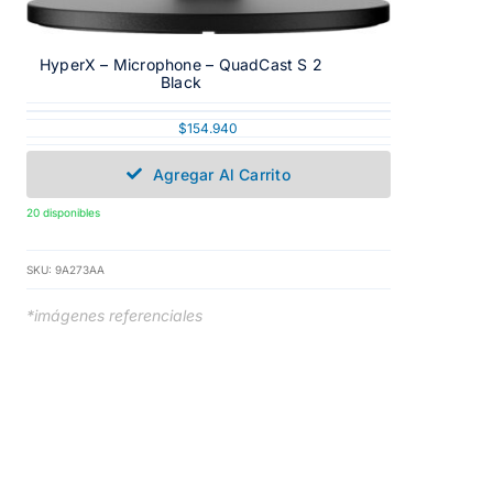
HyperX – Microphone – QuadCast S 2
Black
$
154.940
Agregar Al Carrito
20 disponibles
SKU:
9A273AA
*imágenes referenciales