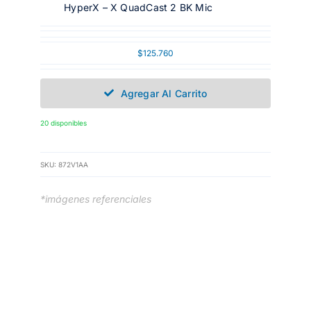
HyperX – X QuadCast 2 BK Mic
$
125.760
Agregar Al Carrito
20 disponibles
SKU:
872V1AA
*imágenes referenciales