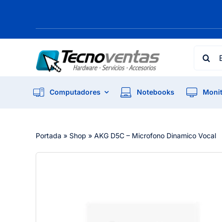
Skip
to
content
Searc
for:
Computadores
Notebooks
Monit
Portada
»
Shop
»
AKG D5C – Microfono Dinamico Vocal