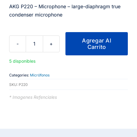
AKG P220 – Microphone – large-diaphragm true
condenser microphone
Agregar Al
Carrito
AKG
P220
5 disponibles
-
Microphone
Categories:
Micrófonos
-
SKU:
P220
large-
diaphragm
* Imagenes Refenciales
true
condenser
microphone
cantidad