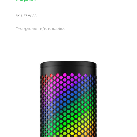
SKU:
872V1AA
*imágenes referenciales