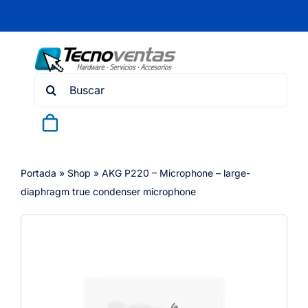
Skip
to
content
Search
for:
Portada
»
Shop
»
AKG P220 – Microphone – large-
diaphragm true condenser microphone