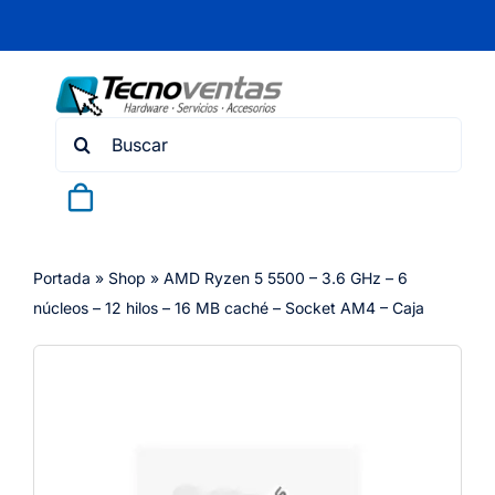
Skip
to
content
Search
for:
Portada
»
Shop
»
AMD Ryzen 5 5500 – 3.6 GHz – 6
núcleos – 12 hilos – 16 MB caché – Socket AM4 – Caja