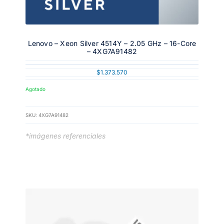
Lenovo – Xeon Silver 4514Y – 2.05 GHz – 16-Core
– 4XG7A91482
$
1.373.570
Agotado
SKU:
4XG7A91482
*imágenes referenciales