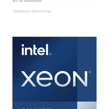
SKU:
100-100000592BOX
*imágenes referenciales