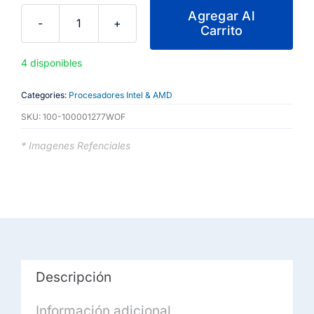
Agregar Al
Carrito
AMD
-
4 disponibles
Ryzen
9
Categories:
Procesadores Intel & AMD
9950X
SKU:
100-100001277WOF
cantidad
* Imagenes Refenciales
Descripción
Información adicional