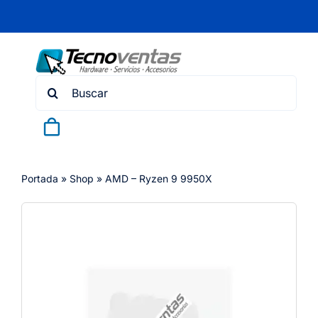
Skip
to
content
Search
for:
Portada
»
Shop
»
AMD – Ryzen 9 9950X