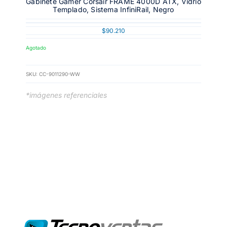
Gabinete Gamer Corsair FRAME 4000D ATX, Vidrio
Templado, Sistema InfiniRail, Negro
$
90.210
Agotado
SKU:
CC-9011290-WW
*imágenes referenciales