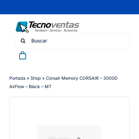
Skip
to
content
Search
for:
Portada
»
Shop
»
Corsair Memory CORSAIR – 3000D
AirFlow – Black – MT