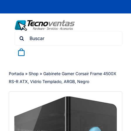
Skip
to
content
Search
for:
Portada
»
Shop
»
Gabinete Gamer Corsair Frame 4500X
RS-R ATX, Vidrio Templado, ARGB, Negro