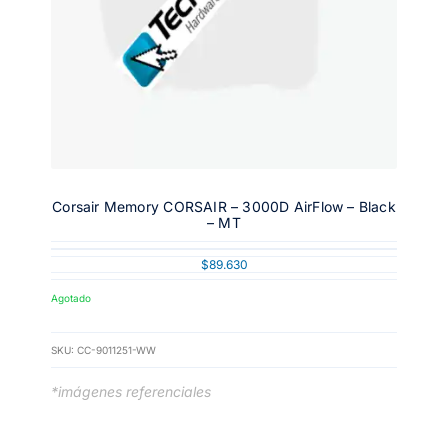
Corsair Memory CORSAIR – 3000D AirFlow – Black
– MT
$
89.630
Agotado
SKU:
CC-9011251-WW
*imágenes referenciales