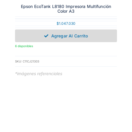
Epson EcoTank L8180 Impresora Multifunción
Color A3
$
1.047.030
Agregar Al Carrito
6 disponibles
SKU:
C11CJ21303
*imágenes referenciales