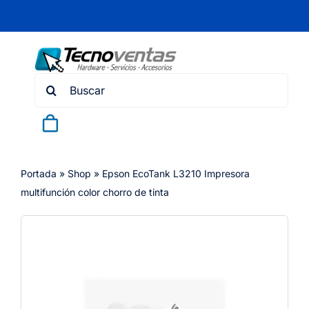
Skip
to
content
Search
for:
Portada
»
Shop
»
Epson EcoTank L3210 Impresora
multifunción color chorro de tinta