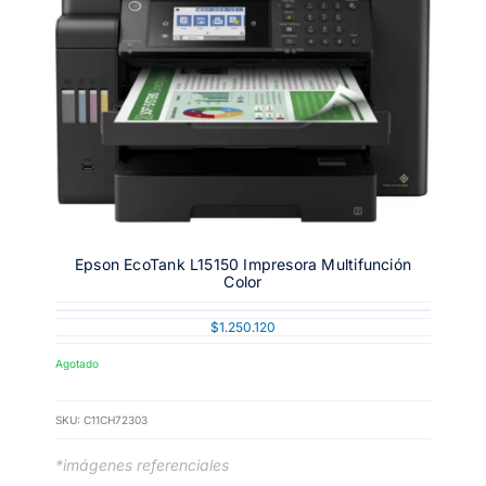
Epson EcoTank L15150 Impresora Multifunción
Color
$
1.250.120
Agotado
SKU:
C11CH72303
*imágenes referenciales