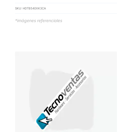
SKU:
HDTB540XK3CA
*imágenes referenciales