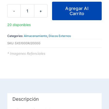
Agregar Al
Carrito
Kingston
-
20 disponibles
External
hard
Categories:
Almacenamiento
,
Discos Externos
drive
SKU:
SXS1000R/2000G
-
Solid
* Imagenes Refenciales
state
drive
cantidad
Descripción