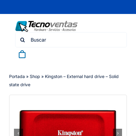
Skip
to
content
Search
for:
Portada
»
Shop
»
Kingston – External hard drive – Solid
state drive