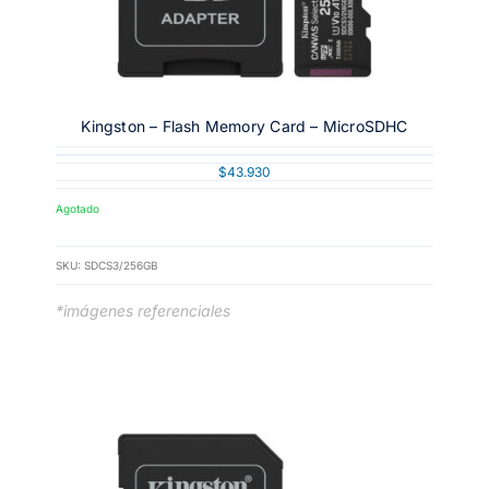
Kingston – Flash Memory Card – MicroSDHC
$
43.930
Agotado
SKU:
SDCS3/256GB
*imágenes referenciales