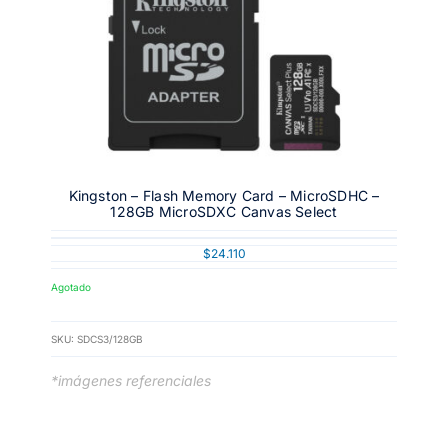
Kingston – Flash Memory Card – MicroSDHC –
128GB MicroSDXC Canvas Select
$
24.110
Agotado
SKU:
SDCS3/128GB
*imágenes referenciales