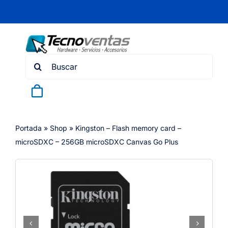
Skip
to
content
Search
for:
Portada
»
Shop
»
Kingston – Flash memory card –
microSDXC – 256GB microSDXC Canvas Go Plus