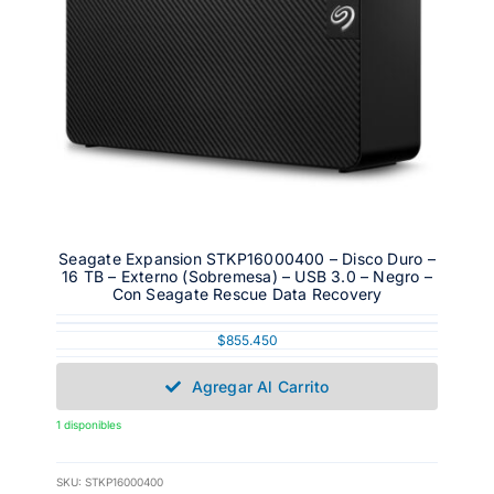
Seagate Expansion STKP16000400 – Disco Duro –
16 TB – Externo (sobremesa) – USB 3.0 – Negro –
Con Seagate Rescue Data Recovery
$
855.450
Agregar Al Carrito
1 disponibles
SKU:
STKP16000400