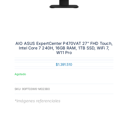
AIO ASUS ExpertCenter P470VAT 27″ FHD Touch,
Intel Core 7 240H, 16GB RAM, 1TB SSD, WiFi 7,
W11 Pro
$
1.391.510
Agotado
SKU:
90PT03W6-M023B0
*imágenes referenciales