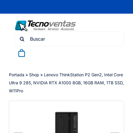
Skip
to
content
Search
for:
Portada
»
Shop
»
Lenovo ThinkStation P2 Gen2, Intel Core
Ultra 9 285, NVIDIA RTX A1000 8GB, 16GB RAM, 1TB SSD,
W11Pro