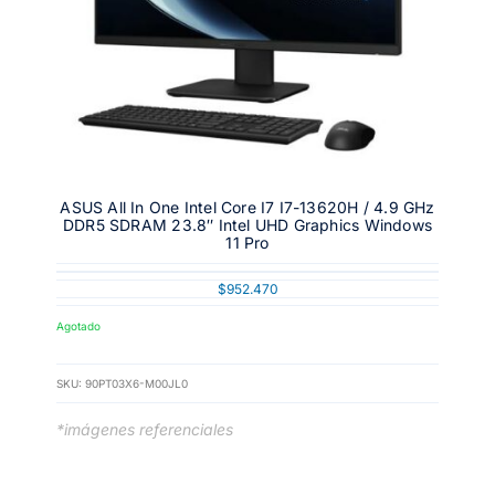
ASUS All In One Intel Core I7 I7-13620H / 4.9 GHz
DDR5 SDRAM 23.8″ Intel UHD Graphics Windows
11 Pro
$
952.470
Agotado
SKU:
90PT03X6-M00JL0
*imágenes referenciales