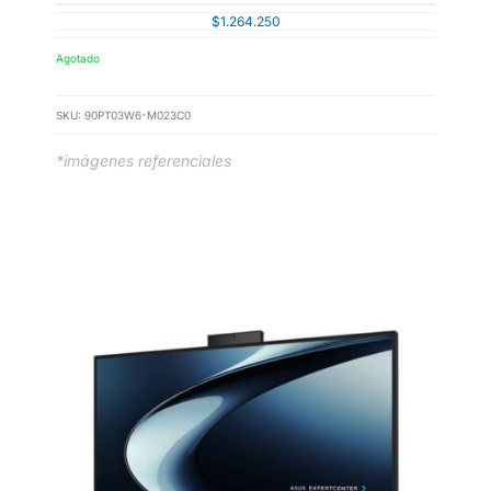
$
1.264.250
Agotado
SKU:
90PT03W6-M023C0
*imágenes referenciales