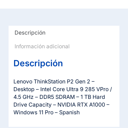
NVIDIA
RTX
A1000
8GB,
Descripción
16GB
RAM,
Información adicional
1TB
SSD,
Descripción
W11Pro
cantidad
Lenovo ThinkStation P2 Gen 2 –
Desktop – Intel Core Ultra 9 285 VPro /
4.5 GHz – DDR5 SDRAM – 1 TB Hard
Drive Capacity – NVIDIA RTX A1000 –
Windows 11 Pro – Spanish