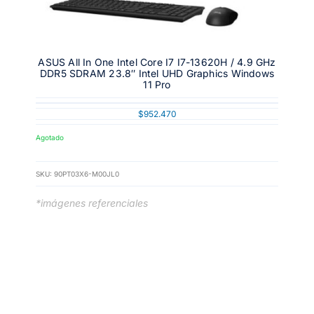
ASUS All In One Intel Core I7 I7-13620H / 4.9 GHz
DDR5 SDRAM 23.8″ Intel UHD Graphics Windows
11 Pro
$
952.470
Agotado
SKU:
90PT03X6-M00JL0
*imágenes referenciales