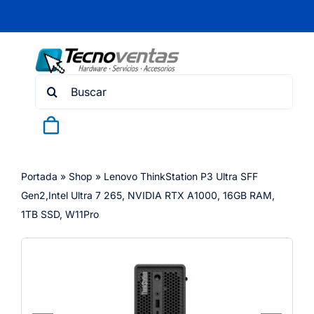
Skip
to
content
Search
for:
Portada
»
Shop
»
Lenovo ThinkStation P3 Ultra SFF
Gen2,Intel Ultra 7 265, NVIDIA RTX A1000, 16GB RAM,
1TB SSD, W11Pro