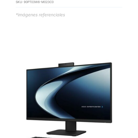
SKU:
90PT03W6-M023C0
*imágenes referenciales