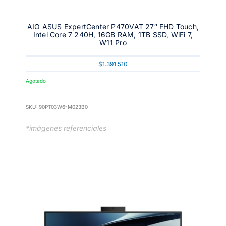
AIO ASUS ExpertCenter P470VAT 27″ FHD Touch,
Intel Core 7 240H, 16GB RAM, 1TB SSD, WiFi 7,
W11 Pro
$
1.391.510
Agotado
SKU:
90PT03W6-M023B0
*imágenes referenciales