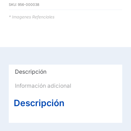
Alfombrilla
SKU:
956-000038
de
ratón
* Imagenes Refenciales
-
base
de
goma
antideslizante,
fácil
Descripción
deslizamiento,
superficie
Información adicional
resistente
a
Descripción
salpicaduras
-
gris
azulado