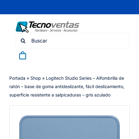
Skip
to
content
Search
for:
Portada
»
Shop
»
Logitech Studio Series – Alfombrilla de
ratón – base de goma antideslizante, fácil deslizamiento,
superficie resistente a salpicaduras – gris azulado