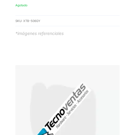
Agotado
SKU:
XTB-506GY
*imágenes referenciales