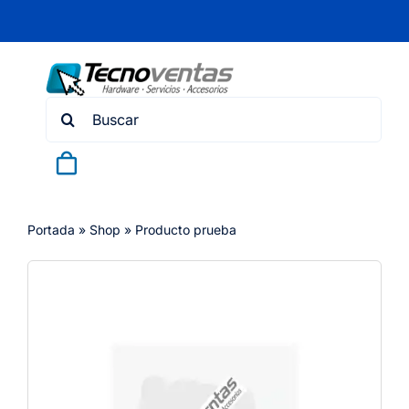
Skip
to
content
Search
for:
Portada
»
Shop
»
Producto prueba