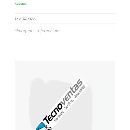
Agotado
SKU:
4Z7X5AA
*imágenes referenciales