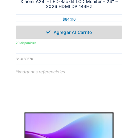
Xiaomi A24i – LED-Backlit LCD Monitor – 24″ –
2026 HDMI DP 144Hz
$
84.110
Agregar Al Carrito
20 disponibles
SKU:
69670
*imágenes referenciales