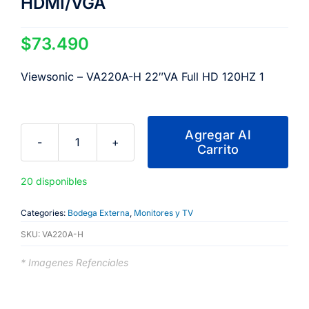
HDMI/VGA
$
73.490
Viewsonic – VA220A-H 22″VA Full HD 120HZ 1
Agregar Al
Carrito
ViewSonic
Monitor
20 disponibles
VA220A-
H
Categories:
Bodega Externa
,
Monitores y TV
22VA
SKU:
VA220A-H
FULL
HD
* Imagenes Refenciales
120HZ
1MS