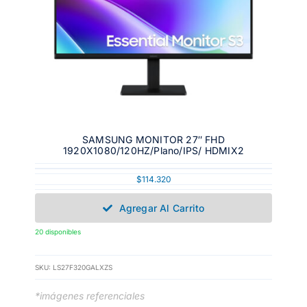
SAMSUNG MONITOR 27″ FHD
1920X1080/120HZ/Plano/IPS/ HDMIX2
$
114.320
Agregar Al Carrito
20 disponibles
SKU:
LS27F320GALXZS
*imágenes referenciales