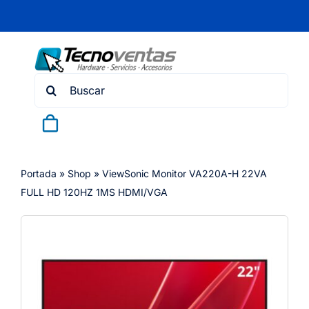
Skip
to
content
Search
for:
Portada
»
Shop
»
ViewSonic Monitor VA220A-H 22VA
FULL HD 120HZ 1MS HDMI/VGA