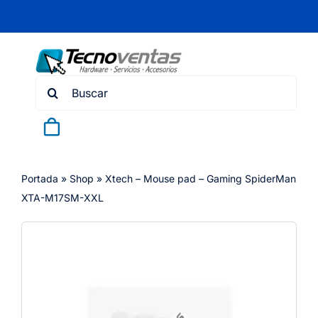
Skip
to
content
Search
for:
Portada
»
Shop
»
Xtech – Mouse pad – Gaming SpiderMan
XTA-M17SM-XXL