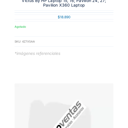
Victus By HP Laptop 15, 16; Pavilion 24, 27;
Pavilion X360 Laptop
$
18.890
Agotado
SKU:
4Z7X5AA
*imágenes referenciales