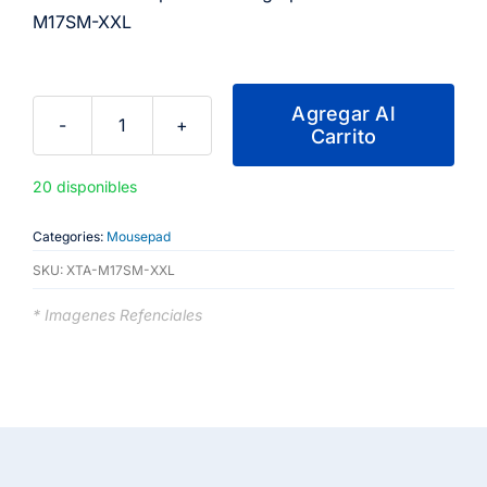
M17SM-XXL
Agregar Al
Carrito
Xtech
-
20 disponibles
Mouse
pad
Categories:
Mousepad
-
SKU:
XTA-M17SM-XXL
Gaming
SpiderMan
* Imagenes Refenciales
XTA-
M17SM-
XXL
cantidad