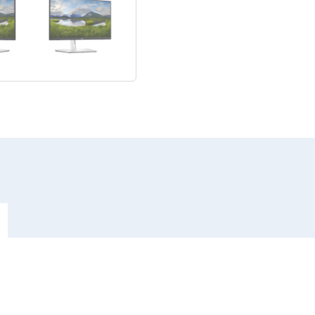
pantalla
táctil
1920
x
1080
Full
HD
(1080p)
@
60
Hz
IPS
300
cd/m²
1000:1
5
ms