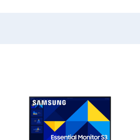
HDMI,
DisplayPort,
USB-
C
altavoces
cantidad