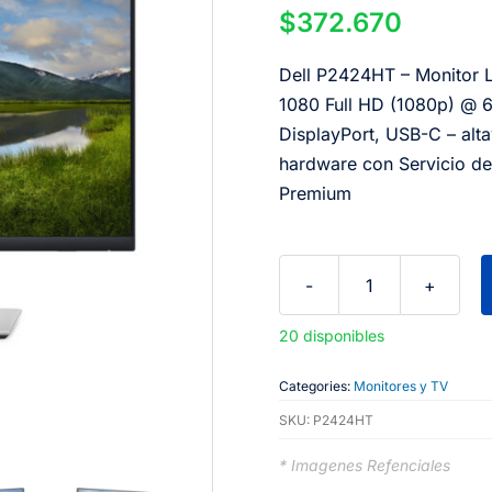
$
372.670
Dell P2424HT – Monitor LE
1080 Full HD (1080p) @ 6
DisplayPort, USB-C – alt
hardware con Servicio de
Premium
Dell
P2424HT
20 disponibles
Monitor
LED
Categories:
Monitores y TV
24"
SKU:
P2424HT
(23.8"
* Imagenes Refenciales
visible)