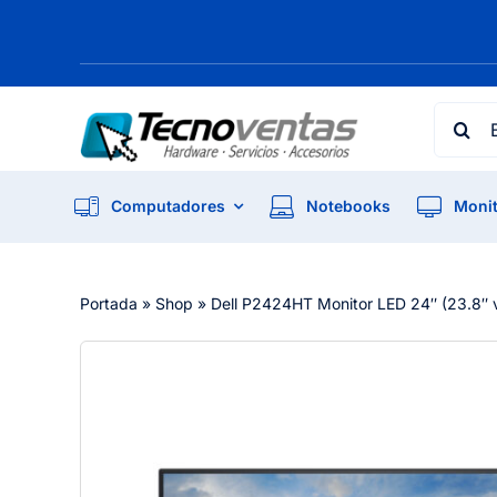
Skip
to
content
Searc
for:
Computadores
Notebooks
Monit
Portada
»
Shop
»
Dell P2424HT Monitor LED 24″ (23.8″ v