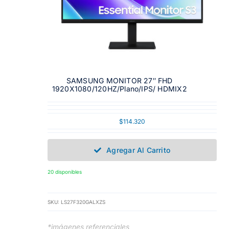
SAMSUNG MONITOR 27″ FHD
1920X1080/120HZ/Plano/IPS/ HDMIX2
$
114.320
Agregar Al Carrito
20 disponibles
SKU:
LS27F320GALXZS
*imágenes referenciales