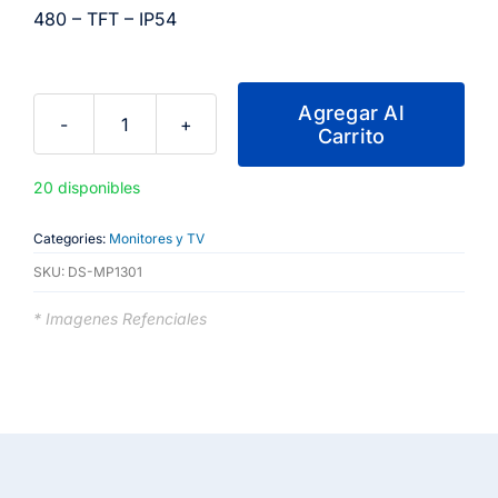
480 – TFT – IP54
Agregar Al
Carrito
Monitor
de
20 disponibles
7
pulgadas
Categories:
Monitores y TV
NVR
SKU:
DS-MP1301
+
DVR
* Imagenes Refenciales
Hikvision
para
/
Movil
NVR/DVR
cantidad