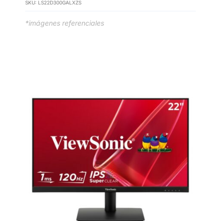
SKU:
LS22D300GALXZS
*imágenes referenciales