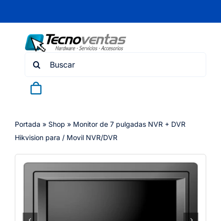
Skip
to
content
Search
for:
Portada
»
Shop
»
Monitor de 7 pulgadas NVR + DVR
Hikvision para / Movil NVR/DVR