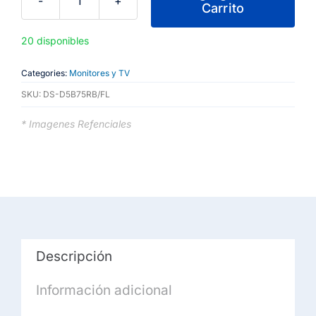
Carrito
Pantalla
Interactiva
20 disponibles
Hikvision
75"
Categories:
Monitores y TV
4K
SKU:
DS-D5B75RB/FL
Mic
Android
* Imagenes Refenciales
13
Wifi
8GB+128G
cantidad
Descripción
Información adicional