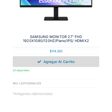
SAMSUNG MONITOR 27″ FHD
1920X1080/120HZ/Plano/IPS/ HDMIX2
$
114.320
Agregar Al Carrito
20 disponibles
SKU:
LS27F320GALXZS
*imágenes referenciales