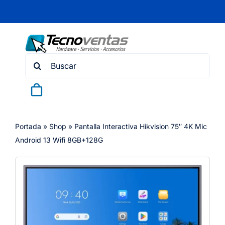
Skip
to
content
Search
for:
Portada
»
Shop
»
Pantalla Interactiva Hikvision 75″ 4K Mic
Android 13 Wifi 8GB+128G