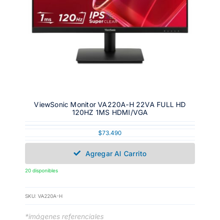
ViewSonic Monitor VA220A-H 22VA FULL HD
120HZ 1MS HDMI/VGA
$
73.490
Agregar Al Carrito
20 disponibles
SKU:
VA220A-H
*imágenes referenciales