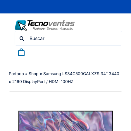
Skip
to
content
Search
for:
Portada
»
Shop
»
Samsung LS34C500GALXZS 34″ 3440
x 2160 DisplayPort / HDMI 100HZ