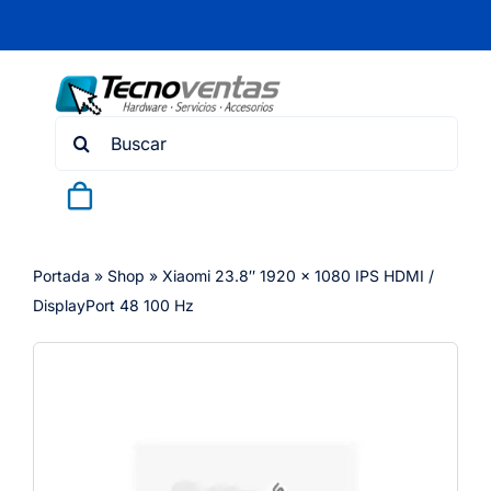
Skip
to
content
Search
for:
Portada
»
Shop
»
Xiaomi 23.8″ 1920 x 1080 IPS HDMI /
DisplayPort 48 100 Hz